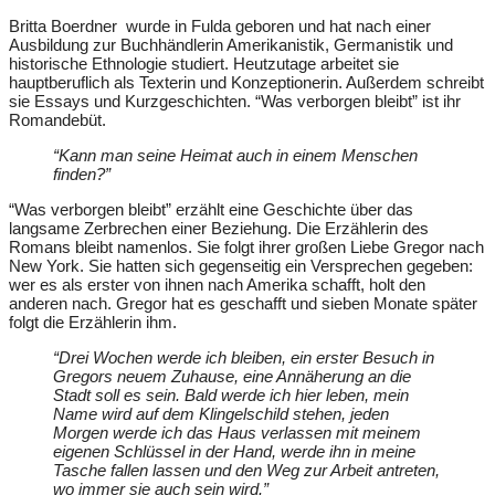
Britta Boerdner wurde in Fulda geboren und hat nach einer
Ausbildung zur Buchhändlerin Amerikanistik, Germanistik und
historische Ethnologie studiert. Heutzutage arbeitet sie
hauptberuflich als Texterin und Konzeptionerin. Außerdem schreibt
sie Essays und Kurzgeschichten. “Was verborgen bleibt” ist ihr
Romandebüt.
“Kann man seine Heimat auch in einem Menschen
finden?”
“Was verborgen bleibt” erzählt eine Geschichte über das
langsame Zerbrechen einer Beziehung. Die Erzählerin des
Romans bleibt namenlos. Sie folgt ihrer großen Liebe Gregor nach
New York. Sie hatten sich gegenseitig ein Versprechen gegeben:
wer es als erster von ihnen nach Amerika schafft, holt den
anderen nach. Gregor hat es geschafft und sieben Monate später
folgt die Erzählerin ihm.
“Drei Wochen werde ich bleiben, ein erster Besuch in
Gregors neuem Zuhause, eine Annäherung an die
Stadt soll es sein. Bald werde ich hier leben, mein
Name wird auf dem Klingelschild stehen, jeden
Morgen werde ich das Haus verlassen mit meinem
eigenen Schlüssel in der Hand, werde ihn in meine
Tasche fallen lassen und den Weg zur Arbeit antreten,
wo immer sie auch sein wird.”