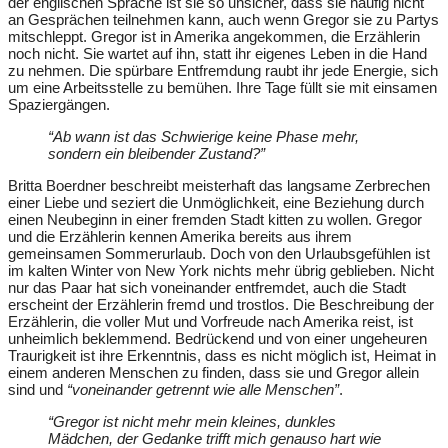
der englischen Sprache ist sie so unsicher, dass sie häufig nicht
an Gesprächen teilnehmen kann, auch wenn Gregor sie zu Partys
mitschleppt. Gregor ist in Amerika angekommen, die Erzählerin
noch nicht. Sie wartet auf ihn, statt ihr eigenes Leben in die Hand
zu nehmen. Die spürbare Entfremdung raubt ihr jede Energie, sich
um eine Arbeitsstelle zu bemühen. Ihre Tage füllt sie mit einsamen
Spaziergängen.
“Ab wann ist das Schwierige keine Phase mehr,
sondern ein bleibender Zustand?”
Britta Boerdner beschreibt meisterhaft das langsame Zerbrechen
einer Liebe und seziert die Unmöglichkeit, eine Beziehung durch
einen Neubeginn in einer fremden Stadt kitten zu wollen. Gregor
und die Erzählerin kennen Amerika bereits aus ihrem
gemeinsamen Sommerurlaub. Doch von den Urlaubsgefühlen ist
im kalten Winter von New York nichts mehr übrig geblieben. Nicht
nur das Paar hat sich voneinander entfremdet, auch die Stadt
erscheint der Erzählerin fremd und trostlos. Die Beschreibung der
Erzählerin, die voller Mut und Vorfreude nach Amerika reist, ist
unheimlich beklemmend. Bedrückend und von einer ungeheuren
Traurigkeit ist ihre Erkenntnis, dass es nicht möglich ist, Heimat in
einem anderen Menschen zu finden, dass sie und Gregor allein
sind und
“voneinander getrennt wie alle Menschen”
.
“Gregor ist nicht mehr mein kleines, dunkles
Mädchen, der Gedanke trifft mich genauso hart wie