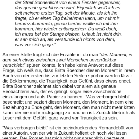
der Streif Sonnenlicht von einem Fenster gegenüber,
das gerade geschlossen wird. Eigentlich weiß ich es
seit meinem ersten Tag, seit der Minute, als ich ihn
fragte, ob er einen Tag freinehmen kann, um mit mir
herumzubummeln, genau hierher wollte ich mit ihm
kommen, hier wieder entlanggehen. Du weiß doch,
ich muss bei der Stange bleiben, Urlaub ist nicht drin,
er sah mich an, als verstünde ich nichts von dem,
was vor sich ginge.”
An einer Stelle fragt sich die Erzählerin, ob man
“den Moment, in
dem sich etwas zwischen zwei Menschen unverrückbar
verschiebt”
spüren könnte. Ich habe keine Antwort auf diese
Frage, ich weiß nur, dass Britta Boerdner diesen Moment in ihrem
Buch von der ersten bis zur letzten Seiten spürbar werden lässt:
die Beklemmung, die Traurigkeit, das Gefühl, dass etwas endet.
Britta Boerdner zeichnet sich dabei vor allem als genaue
Beobachterin aus, der es gelingt, sogar leise Zwischentöne
einzufangen und aufs Papier zu bannen. “Was verborgen bleibt”
beschreibt und seziert diesen Moment, den Moment, in dem eine
Beziehung zu Ende geht, den Moment, den man nicht mehr kitten
kann, der nie mehr rückgängig zu machen ist. Zurück blieb ich als
Leser mit dem Gefühl, ganz wund vor Traurigkeit zu sein.
“Was verborgen bleibt” ist ein beeindruckendes Romandebüt von
einer Autorin, von der wir in Zukunft hoffentlich noch viel lesen
werden. Der Roman hat mich nicht nur sprachlich überzeugt,