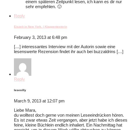
einem späteren Zeitpunkt lesen, ich kann es dir nur
sehr empfehlen. 🙂
Reply
Eiszeit in New York. | Klappentexterin
February 3, 2013 at 6:48 pm
[…] interessantes Interview mit der Autorin sowie eine
lesenswerte Rezension findet ihr auch bei buzzaldrins […]
Reply
lesesilly
March 9, 2013 at 12:07 pm
Liebe Mara,
du wolltest doch gerne von meinen Leseeindrücken hören.
Es ist zwar etwas Zeit vergangen, aber jetzt habe ich dieses
feine, kleine Büchlein endlich inhaliert. Ein Nachmittag hat
gereicht, um in diesem Werk völlig abtauchen zu können.