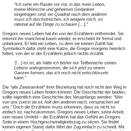
“Ich sehe ein Raster vor mir, in das mein Leben,
meine Wünsche und geheimen Gedanken
eingetragen sind, ein Quadrat nach dem anderen
muss ich durchstreichen, ich weigere mich, so
rational auf die Dinge zu schauen […].”
Gregors neues Leben hat ihn von der Erzählerin entfremdet. Sie
erkennt ihn manchmal kaum wieder, er erscheint ihr fremd und
unbekannt. Er lebt ein Leben, zu dem sie keinen Zutritt hat.
Symbolisch dafür steht eine Katze, die Gregor morgens heimlich
füttert, von der er der Erzählerin jedoch nichts erzählt.
“[…] es ist, als hätte ich bisher nur Teilbereiche seines
Lebens wahrgenommen, die sich jetzt zu einem
Ganzen formen, das ich noch nicht entschlüsseln
kann.”
Die
“alte Zweisamkeit”
ihrer Beziehung hat noch nicht den Weg in
Gregors neues Leben finden können. Die Geschichte der beiden,
sollte eigentlich eine Geschichte des Neuanfangs werden:
“Wer
von uns zuerst da ist, holt den anderen nach, versprachen wir
uns.”
Doch die Erzählerin muss erkennen, dass es nicht so
einfach ist, nachzukommen. Gregors neues Leben, seine Arbeit,
sein neues Umfeld – die Erzählerin hat das Gefühl an Gregors
Seite in einem Hochgeschwindigkeitszug zu sitzen. Sie findet
keinen eigenen Stand, dafür fährt der Zug einfach zu schnell. Mit