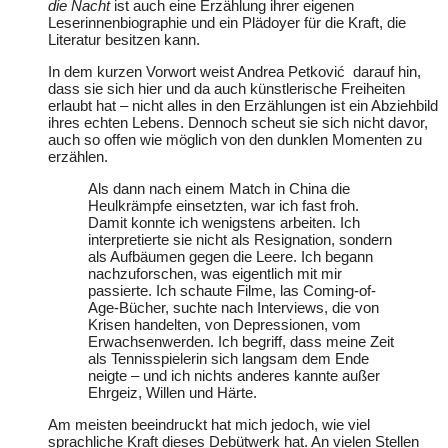
die Nacht
ist auch eine Erzählung ihrer eigenen
Leserinnenbiographie und ein Plädoyer für die Kraft, die
Literatur besitzen kann.
In dem kurzen Vorwort weist Andrea Petković darauf hin,
dass sie sich hier und da auch künstlerische Freiheiten
erlaubt hat – nicht alles in den Erzählungen ist ein Abziehbild
ihres echten Lebens. Dennoch scheut sie sich nicht davor,
auch so offen wie möglich von den dunklen Momenten zu
erzählen.
Als dann nach einem Match in China die
Heulkrämpfe einsetzten, war ich fast froh.
Damit konnte ich wenigstens arbeiten. Ich
interpretierte sie nicht als Resignation, sondern
als Aufbäumen gegen die Leere. Ich begann
nachzuforschen, was eigentlich mit mir
passierte. Ich schaute Filme, las Coming-of-
Age-Bücher, suchte nach Interviews, die von
Krisen handelten, von Depressionen, vom
Erwachsenwerden. Ich begriff, dass meine Zeit
als Tennisspielerin sich langsam dem Ende
neigte – und ich nichts anderes kannte außer
Ehrgeiz, Willen und Härte.
Am meisten beeindruckt hat mich jedoch, wie viel
sprachliche Kraft dieses Debütwerk hat. An vielen Stellen