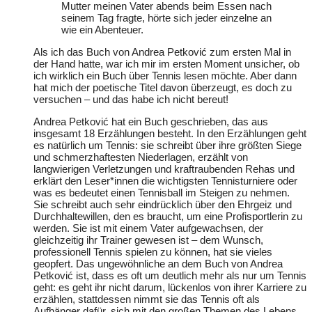
Mutter meinen Vater abends beim Essen nach
seinem Tag fragte, hörte sich jeder einzelne an
wie ein Abenteuer.
Als ich das Buch von Andrea Petković zum ersten Mal in
der Hand hatte, war ich mir im ersten Moment unsicher, ob
ich wirklich ein Buch über Tennis lesen möchte. Aber dann
hat mich der poetische Titel davon überzeugt, es doch zu
versuchen – und das habe ich nicht bereut!
Andrea Petković hat ein Buch geschrieben, das aus
insgesamt 18 Erzählungen besteht. In den Erzählungen geht
es natürlich um Tennis: sie schreibt über ihre größten Siege
und schmerzhaftesten Niederlagen, erzählt von
langwierigen Verletzungen und kraftraubenden Rehas und
erklärt den Leser*innen die wichtigsten Tennisturniere oder
was es bedeutet einen Tennisball im Steigen zu nehmen.
Sie schreibt auch sehr eindrücklich über den Ehrgeiz und
Durchhaltewillen, den es braucht, um eine Profisportlerin zu
werden. Sie ist mit einem Vater aufgewachsen, der
gleichzeitig ihr Trainer gewesen ist – dem Wunsch,
professionell Tennis spielen zu können, hat sie vieles
geopfert. Das ungewöhnliche an dem Buch von Andrea
Petković ist, dass es oft um deutlich mehr als nur um Tennis
geht: es geht ihr nicht darum, lückenlos von ihrer Karriere zu
erzählen, stattdessen nimmt sie das Tennis oft als
Aufhänger dafür, sich mit den großen Themen des Lebens