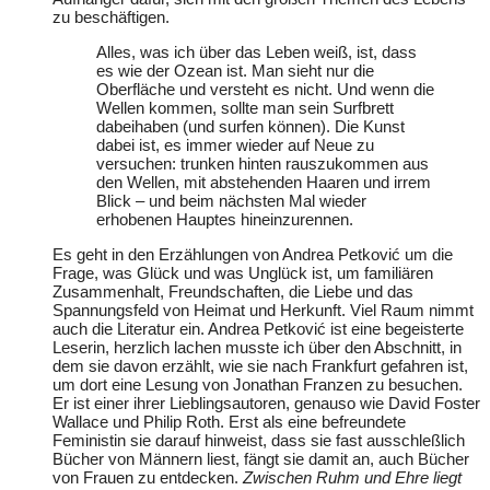
zu beschäftigen.
Alles, was ich über das Leben weiß, ist, dass
es wie der Ozean ist. Man sieht nur die
Oberfläche und versteht es nicht. Und wenn die
Wellen kommen, sollte man sein Surfbrett
dabeihaben (und surfen können). Die Kunst
dabei ist, es immer wieder auf Neue zu
versuchen: trunken hinten rauszukommen aus
den Wellen, mit abstehenden Haaren und irrem
Blick – und beim nächsten Mal wieder
erhobenen Hauptes hineinzurennen.
Es geht in den Erzählungen von Andrea Petković um die
Frage, was Glück und was Unglück ist, um familiären
Zusammenhalt, Freundschaften, die Liebe und das
Spannungsfeld von Heimat und Herkunft. Viel Raum nimmt
auch die Literatur ein. Andrea Petković ist eine begeisterte
Leserin, herzlich lachen musste ich über den Abschnitt, in
dem sie davon erzählt, wie sie nach Frankfurt gefahren ist,
um dort eine Lesung von Jonathan Franzen zu besuchen.
Er ist einer ihrer Lieblingsautoren, genauso wie David Foster
Wallace und Philip Roth. Erst als eine befreundete
Feministin sie darauf hinweist, dass sie fast ausschleßlich
Bücher von Männern liest, fängt sie damit an, auch Bücher
von Frauen zu entdecken.
Zwischen Ruhm und Ehre liegt