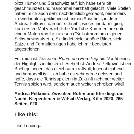
blitzt Humor und Sprachwitz auf, ich habe sehr oft
geschmunzelt und manchmal herzhaft gelacht. Viele Stellen
haben mich auch sehr nachdenklich gemacht, besonders
im Gedächtnis geblieben ist mir ein Abschnitt, in dem
Andrea Petković darüber schreibt, wie es ihr damit ging,
zum ersten Mal verächtliche YouTube-Kommentare unter
einem Match von ihr zu lesen (“Selbstmord am eigenen
Selbstbewusstsei”.), Sie findet viele schöne Bilder, viele
Sätze und Formulierungen habe ich mir begeistert
angestrichen.
Für mich ist
Zwischen Ruhm und Ehre liegt die Nacht
eines
der Highlights in diesem Leseherbst: Andrea Petković ist ein
Buch gelungen, das gleichsam kraftvoll, lebensbejahend
und humorvoll ist – ich habe es sehr gerne gelesen und
hoffe, dass die Tennisspielerin in Zukunft nicht nur weiter
Tennis spielen wird, sondern auch weiter schreiben wird!
Andrea Petković: Zwischen Ruhm und Ehre liegt die
Nacht. Kiepenheuer & Witsch Verlag, Köln 2020. 265
Seiten, €20.
Like this:
Like
Loading...