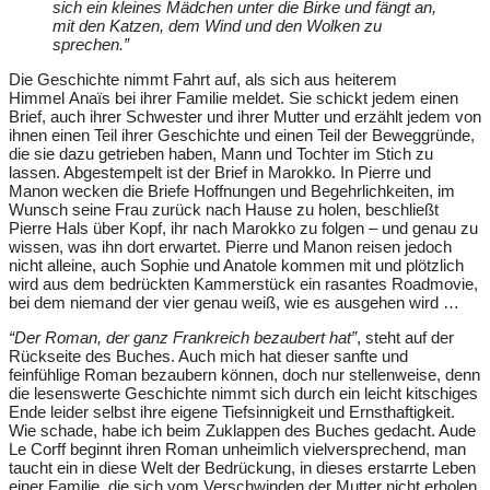
sich ein kleines Mädchen unter die Birke und fängt an,
mit den Katzen, dem Wind und den Wolken zu
sprechen.”
Die Geschichte nimmt Fahrt auf, als sich aus heiterem
Himmel Anaïs bei ihrer Familie meldet. Sie schickt jedem einen
Brief, auch ihrer Schwester und ihrer Mutter und erzählt jedem von
ihnen einen Teil ihrer Geschichte und einen Teil der Beweggründe,
die sie dazu getrieben haben, Mann und Tochter im Stich zu
lassen. Abgestempelt ist der Brief in Marokko. In Pierre und
Manon wecken die Briefe Hoffnungen und Begehrlichkeiten, im
Wunsch seine Frau zurück nach Hause zu holen, beschließt
Pierre Hals über Kopf, ihr nach Marokko zu folgen – und genau zu
wissen, was ihn dort erwartet. Pierre und Manon reisen jedoch
nicht alleine, auch Sophie und Anatole kommen mit und plötzlich
wird aus dem bedrückten Kammerstück ein rasantes Roadmovie,
bei dem niemand der vier genau weiß, wie es ausgehen wird …
“Der Roman, der ganz Frankreich bezaubert hat”
, steht auf der
Rückseite des Buches. Auch mich hat dieser sanfte und
feinfühlige Roman bezaubern können, doch nur stellenweise, denn
die lesenswerte Geschichte nimmt sich durch ein leicht kitschiges
Ende leider selbst ihre eigene Tiefsinnigkeit und Ernsthaftigkeit.
Wie schade, habe ich beim Zuklappen des Buches gedacht. Aude
Le Corff beginnt ihren Roman unheimlich vielversprechend, man
taucht ein in diese Welt der Bedrückung, in dieses erstarrte Leben
einer Familie, die sich vom Verschwinden der Mutter nicht erholen