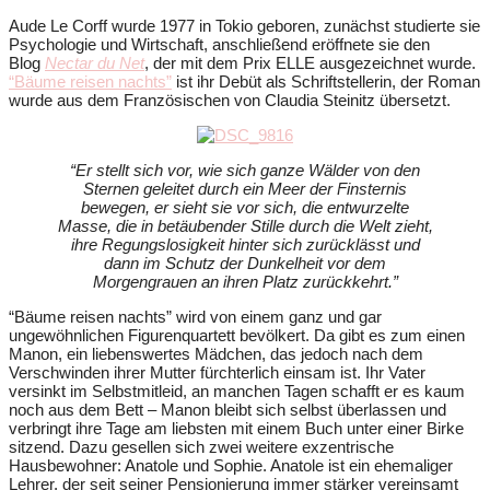
Aude Le Corff wurde 1977 in Tokio geboren, zunächst studierte sie
Psychologie und Wirtschaft, anschließend eröffnete sie den
Blog
Nectar du
Net
, der mit dem Prix ELLE ausgezeichnet wurde.
“Bäume reisen nachts”
ist ihr Debüt als Schriftstellerin, der Roman
wurde aus dem Französischen von Claudia Steinitz übersetzt.
“Er stellt sich vor, wie sich ganze Wälder von den
Sternen geleitet durch ein Meer der Finsternis
bewegen, er sieht sie vor sich, die entwurzelte
Masse, die in betäubender Stille durch die Welt zieht,
ihre Regungslosigkeit hinter sich zurücklässt und
dann im Schutz der Dunkelheit vor dem
Morgengrauen an ihren Platz zurückkehrt.”
“Bäume reisen nachts” wird von einem ganz und gar
ungewöhnlichen Figurenquartett bevölkert. Da gibt es zum einen
Manon, ein liebenswertes Mädchen, das jedoch nach dem
Verschwinden ihrer Mutter fürchterlich einsam ist. Ihr Vater
versinkt im Selbstmitleid, an manchen Tagen schafft er es kaum
noch aus dem Bett – Manon bleibt sich selbst überlassen und
verbringt ihre Tage am liebsten mit einem Buch unter einer Birke
sitzend. Dazu gesellen sich zwei weitere exzentrische
Hausbewohner: Anatole und Sophie. Anatole ist ein ehemaliger
Lehrer, der seit seiner Pensionierung immer stärker vereinsamt