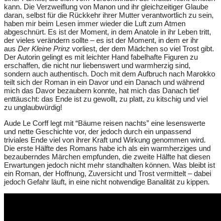
kann. Die Verzweiflung von Manon und ihr gleichzeitiger Glaube
daran, selbst für die Rückkehr ihrer Mutter verantwortlich zu sein,
haben mir beim Lesen immer wieder die Luft zum Atmen
abgeschnürt. Es ist der Moment, in dem Anatole in ihr Leben tritt,
der vieles verändern sollte – es ist der Moment, in dem er ihr
aus
Der Kleine Prinz
vorliest, der dem Mädchen so viel Trost gibt.
Der Autorin gelingt es mit leichter Hand fabelhafte Figuren zu
erschaffen, die nicht nur liebenswert und warmherzig sind,
sondern auch authentisch. Doch mit dem Aufbruch nach Marokko
teilt sich der Roman in ein Davor und ein Danach und während
mich das Davor bezaubern konnte, hat mich das Danach tief
enttäuscht: das Ende ist zu gewollt, zu platt, zu kitschig und viel
zu unglaubwürdig!
Aude Le Corff legt mit “Bäume reisen nachts” eine lesenswerte
und nette Geschichte vor, der jedoch durch ein unpassend
triviales Ende viel von ihrer Kraft und Wirkung genommen wird.
Die erste Hälfte des Romans habe ich als ein warmherziges und
bezauberndes Märchen empfunden, die zweite Hälfte hat diesen
Erwartungen jedoch nicht mehr standhalten können. Was bleibt ist
ein Roman, der Hoffnung, Zuversicht und Trost vermittelt – dabei
jedoch Gefahr läuft, in eine nicht notwendige Banalität zu kippen.