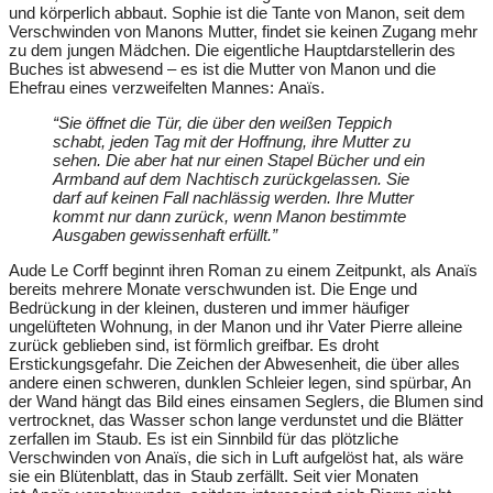
und körperlich abbaut. Sophie ist die Tante von Manon, seit dem
Verschwinden von Manons Mutter, findet sie keinen Zugang mehr
zu dem jungen Mädchen. Die eigentliche Hauptdarstellerin des
Buches ist abwesend – es ist die Mutter von Manon und die
Ehefrau eines verzweifelten Mannes: Anaïs.
“Sie öffnet die Tür, die über den weißen Teppich
schabt, jeden Tag mit der Hoffnung, ihre Mutter zu
sehen. Die aber hat nur einen Stapel Bücher und ein
Armband auf dem Nachtisch zurückgelassen. Sie
darf auf keinen Fall nachlässig werden. Ihre Mutter
kommt nur dann zurück, wenn Manon bestimmte
Ausgaben gewissenhaft erfüllt.”
Aude Le Corff beginnt ihren Roman zu einem Zeitpunkt, als Anaïs
bereits mehrere Monate verschwunden ist. Die Enge und
Bedrückung in der kleinen, dusteren und immer häufiger
ungelüfteten Wohnung, in der Manon und ihr Vater Pierre alleine
zurück geblieben sind, ist förmlich greifbar. Es droht
Erstickungsgefahr. Die Zeichen der Abwesenheit, die über alles
andere einen schweren, dunklen Schleier legen, sind spürbar, An
der Wand hängt das Bild eines einsamen Seglers, die Blumen sind
vertrocknet, das Wasser schon lange verdunstet und die Blätter
zerfallen im Staub. Es ist ein Sinnbild für das plötzliche
Verschwinden von Anaïs, die sich in Luft aufgelöst hat, als wäre
sie ein Blütenblatt, das in Staub zerfällt. Seit vier Monaten