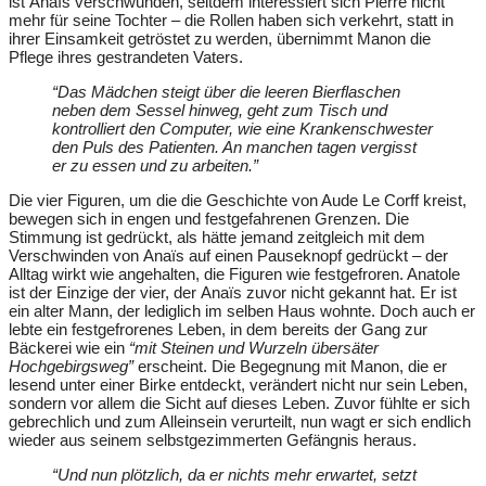
ist Anaïs verschwunden, seitdem interessiert sich Pierre nicht
mehr für seine Tochter – die Rollen haben sich verkehrt, statt in
ihrer Einsamkeit getröstet zu werden, übernimmt Manon die
Pflege ihres gestrandeten Vaters.
“Das Mädchen steigt über die leeren Bierflaschen
neben dem Sessel hinweg, geht zum Tisch und
kontrolliert den Computer, wie eine Krankenschwester
den Puls des Patienten. An manchen tagen vergisst
er zu essen und zu arbeiten.”
Die vier Figuren, um die die Geschichte von Aude Le Corff kreist,
bewegen sich in engen und festgefahrenen Grenzen. Die
Stimmung ist gedrückt, als hätte jemand zeitgleich mit dem
Verschwinden von Anaïs auf einen Pauseknopf gedrückt – der
Alltag wirkt wie angehalten, die Figuren wie festgefroren. Anatole
ist der Einzige der vier, der Anaïs zuvor nicht gekannt hat. Er ist
ein alter Mann, der lediglich im selben Haus wohnte. Doch auch er
lebte ein festgefrorenes Leben, in dem bereits der Gang zur
Bäckerei wie ein
“mit Steinen und Wurzeln übersäter
Hochgebirgsweg”
erscheint. Die Begegnung mit Manon, die er
lesend unter einer Birke entdeckt, verändert nicht nur sein Leben,
sondern vor allem die Sicht auf dieses Leben. Zuvor fühlte er sich
gebrechlich und zum Alleinsein verurteilt, nun wagt er sich endlich
wieder aus seinem selbstgezimmerten Gefängnis heraus.
“Und nun plötzlich, da er nichts mehr erwartet, setzt