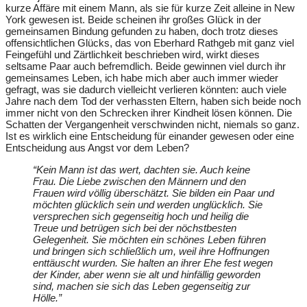
kurze Affäre mit einem Mann, als sie für kurze Zeit alleine in New
York gewesen ist. Beide scheinen ihr großes Glück in der
gemeinsamen Bindung gefunden zu haben, doch trotz dieses
offensichtlichen Glücks, das von Eberhard Rathgeb mit ganz viel
Feingefühl und Zärtlichkeit beschrieben wird, wirkt dieses
seltsame Paar auch befremdlich. Beide gewinnen viel durch ihr
gemeinsames Leben, ich habe mich aber auch immer wieder
gefragt, was sie dadurch vielleicht verlieren könnten: auch viele
Jahre nach dem Tod der verhassten Eltern, haben sich beide noch
immer nicht von den Schrecken ihrer Kindheit lösen können. Die
Schatten der Vergangenheit verschwinden nicht, niemals so ganz.
Ist es wirklich eine Entscheidung für einander gewesen oder eine
Entscheidung aus Angst vor dem Leben?
“Kein Mann ist das wert, dachten sie. Auch keine
Frau. Die Liebe zwischen den Männern und den
Frauen wird völlig überschätzt. Sie bilden ein Paar und
möchten glücklich sein und werden unglücklich. Sie
versprechen sich gegenseitig hoch und heilig die
Treue und betrügen sich bei der nöchstbesten
Gelegenheit. Sie möchten ein schönes Leben führen
und bringen sich schließlich um, weil ihre Hoffnungen
enttäuscht wurden. Sie halten an ihrer Ehe fest wegen
der Kinder, aber wenn sie alt und hinfällig geworden
sind, machen sie sich das Leben gegenseitig zur
Hölle.”