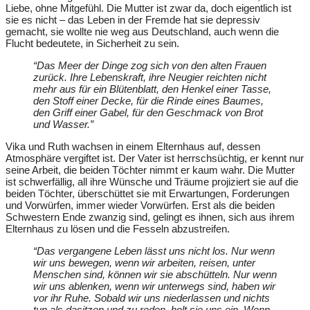
Liebe, ohne Mitgefühl. Die Mutter ist zwar da, doch eigentlich ist
sie es nicht – das Leben in der Fremde hat sie depressiv
gemacht, sie wollte nie weg aus Deutschland, auch wenn die
Flucht bedeutete, in Sicherheit zu sein.
“Das Meer der Dinge zog sich von den alten Frauen
zurück. Ihre Lebenskraft, ihre Neugier reichten nicht
mehr aus für ein Blütenblatt, den Henkel einer Tasse,
den Stoff einer Decke, für die Rinde eines Baumes,
den Griff einer Gabel, für den Geschmack von Brot
und Wasser.”
Vika und Ruth wachsen in einem Elternhaus auf, dessen
Atmosphäre vergiftet ist. Der Vater ist herrschsüchtig, er kennt nur
seine Arbeit, die beiden Töchter nimmt er kaum wahr. Die Mutter
ist schwerfällig, all ihre Wünsche und Träume projiziert sie auf die
beiden Töchter, überschüttet sie mit Erwartungen, Forderungen
und Vorwürfen, immer wieder Vorwürfen. Erst als die beiden
Schwestern Ende zwanzig sind, gelingt es ihnen, sich aus ihrem
Elternhaus zu lösen und die Fesseln abzustreifen.
“Das vergangene Leben lässt uns nicht los. Nur wenn
wir uns bewegen, wenn wir arbeiten, reisen, unter
Menschen sind, können wir sie abschütteln. Nur wenn
wir uns ablenken, wenn wir unterwegs sind, haben wir
vor ihr Ruhe. Sobald wir uns niederlassen und nichts
tun als dasitzen und zu reden, holt sie uns ein. Wenn