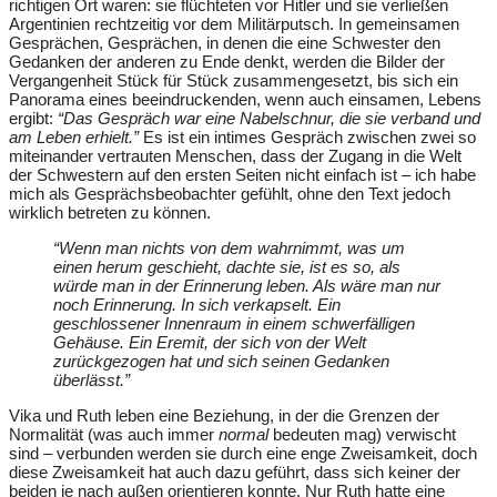
richtigen Ort waren: sie flüchteten vor Hitler und sie verließen
Argentinien rechtzeitig vor dem Militärputsch. In gemeinsamen
Gesprächen, Gesprächen, in denen die eine Schwester den
Gedanken der anderen zu Ende denkt, werden die Bilder der
Vergangenheit Stück für Stück zusammengesetzt, bis sich ein
Panorama eines beeindruckenden, wenn auch einsamen, Lebens
ergibt:
“Das Gespräch war eine Nabelschnur, die sie verband und
am Leben erhielt.”
Es ist ein intimes Gespräch zwischen zwei so
miteinander vertrauten Menschen, dass der Zugang in die Welt
der Schwestern auf den ersten Seiten nicht einfach ist – ich habe
mich als Gesprächsbeobachter gefühlt, ohne den Text jedoch
wirklich betreten zu können.
“Wenn man nichts von dem wahrnimmt, was um
einen herum geschieht, dachte sie, ist es so, als
würde man in der Erinnerung leben. Als wäre man nur
noch Erinnerung. In sich verkapselt. Ein
geschlossener Innenraum in einem schwerfälligen
Gehäuse. Ein Eremit, der sich von der Welt
zurückgezogen hat und sich seinen Gedanken
überlässt.”
Vika und Ruth leben eine Beziehung, in der die Grenzen der
Normalität (was auch immer
normal
bedeuten mag) verwischt
sind – verbunden werden sie durch eine enge Zweisamkeit, doch
diese Zweisamkeit hat auch dazu geführt, dass sich keiner der
beiden je nach außen orientieren konnte. Nur Ruth hatte eine