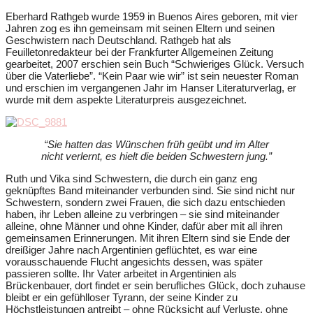
Eberhard Rathgeb wurde 1959 in Buenos Aires geboren, mit vier
Jahren zog es ihn gemeinsam mit seinen Eltern und seinen
Geschwistern nach Deutschland. Rathgeb hat als
Feuilletonredakteur bei der Frankfurter Allgemeinen Zeitung
gearbeitet, 2007 erschien sein Buch “Schwieriges Glück. Versuch
über die Vaterliebe”. “Kein Paar wie wir” ist sein neuester Roman
und erschien im vergangenen Jahr im Hanser Literaturverlag, er
wurde mit dem aspekte Literaturpreis ausgezeichnet.
“Sie hatten das Wünschen früh geübt und im Alter
nicht verlernt, es hielt die beiden Schwestern jung.”
Ruth und Vika sind Schwestern, die durch ein ganz eng
geknüpftes Band miteinander verbunden sind. Sie sind nicht nur
Schwestern, sondern zwei Frauen, die sich dazu entschieden
haben, ihr Leben alleine zu verbringen – sie sind miteinander
alleine, ohne Männer und ohne Kinder, dafür aber mit all ihren
gemeinsamen Erinnerungen. Mit ihren Eltern sind sie Ende der
dreißiger Jahre nach Argentinien geflüchtet, es war eine
vorausschauende Flucht angesichts dessen, was später
passieren sollte. Ihr Vater arbeitet in Argentinien als
Brückenbauer, dort findet er sein berufliches Glück, doch zuhause
bleibt er ein gefühlloser Tyrann, der seine Kinder zu
Höchstleistungen antreibt – ohne Rücksicht auf Verluste, ohne