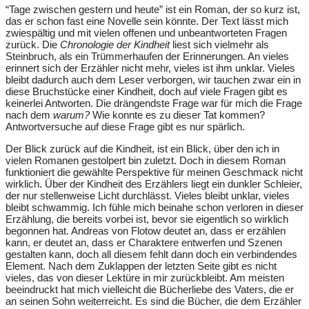
“Tage zwischen gestern und heute” ist ein Roman, der so kurz ist,
das er schon fast eine Novelle sein könnte. Der Text lässt mich
zwiespältig und mit vielen offenen und unbeantworteten Fragen
zurück. Die
Chronologie der Kindheit
liest sich vielmehr als
Steinbruch, als ein Trümmerhaufen der Erinnerungen. An vieles
erinnert sich der Erzähler nicht mehr, vieles ist ihm unklar. Vieles
bleibt dadurch auch dem Leser verborgen, wir tauchen zwar ein in
diese Bruchstücke einer Kindheit, doch auf viele Fragen gibt es
keinerlei Antworten. Die drängendste Frage war für mich die Frage
nach dem
warum?
Wie konnte es zu dieser Tat kommen?
Antwortversuche auf diese Frage gibt es nur spärlich.
Der Blick zurück auf die Kindheit, ist ein Blick, über den ich in
vielen Romanen gestolpert bin zuletzt. Doch in diesem Roman
funktioniert die gewählte Perspektive für meinen Geschmack nicht
wirklich. Über der Kindheit des Erzählers liegt ein dunkler Schleier,
der nur stellenweise Licht durchlässt. Vieles bleibt unklar, vieles
bleibt schwammig. Ich fühle mich beinahe schon verloren in dieser
Erzählung, die bereits vorbei ist, bevor sie eigentlich so wirklich
begonnen hat. Andreas von Flotow deutet an, dass er erzählen
kann, er deutet an, dass er Charaktere entwerfen und Szenen
gestalten kann, doch all diesem fehlt dann doch ein verbindendes
Element. Nach dem Zuklappen der letzten Seite gibt es nicht
vieles, das von dieser Lektüre in mir zurückbleibt. Am meisten
beeindruckt hat mich vielleicht die Bücherliebe des Vaters, die er
an seinen Sohn weiterreicht. Es sind die Bücher, die dem Erzähler