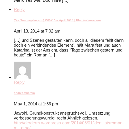
wie ich es war. Doch ihre […]
Reply
[Die Sonntagsleserin] KW #15 – April 2014 | Phantásienreisen
April 13, 2014 at 7:02 am
[…] und Szenen gestalten kann, doch all diesem fehlt dann
doch ein verbindendes Element”, hält Mara fest und auch
Katarina ist der Ansicht, dass “Tage zwischen gestern und
heute” ein Roman […]
Reply
andreasthamm
May 1, 2014 at 1:56 pm
Jawohl, Grundkonstrukt anspruchsvoll, Umsetzung
verbesserungswürdig, recht Ähnlich gelesen.
http://derderm.wordpress.com/2014/05/01/identitatsroman-
mit-oma/