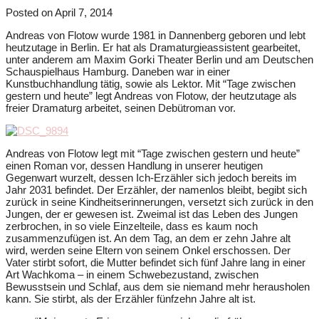
Posted on
April 7, 2014
Andreas von Flotow wurde 1981 in Dannenberg geboren und lebt
heutzutage in Berlin. Er hat als Dramaturgieassistent gearbeitet,
unter anderem am Maxim Gorki Theater Berlin und am Deutschen
Schauspielhaus Hamburg. Daneben war in einer
Kunstbuchhandlung tätig, sowie als Lektor. Mit “Tage zwischen
gestern und heute” legt Andreas von Flotow, der heutzutage als
freier Dramaturg arbeitet, seinen Debütroman vor.
Andreas von Flotow legt mit “Tage zwischen gestern und heute”
einen Roman vor, dessen Handlung in unserer heutigen
Gegenwart wurzelt, dessen Ich-Erzähler sich jedoch bereits im
Jahr 2031 befindet. Der Erzähler, der namenlos bleibt, begibt sich
zurück in seine Kindheitserinnerungen, versetzt sich zurück in den
Jungen, der er gewesen ist. Zweimal ist das Leben des Jungen
zerbrochen, in so viele Einzelteile, dass es kaum noch
zusammenzufügen ist. An dem Tag, an dem er zehn Jahre alt
wird, werden seine Eltern von seinem Onkel erschossen. Der
Vater stirbt sofort, die Mutter befindet sich fünf Jahre lang in einer
Art Wachkoma – in einem Schwebezustand, zwischen
Bewusstsein und Schlaf, aus dem sie niemand mehr herausholen
kann. Sie stirbt, als der Erzähler fünfzehn Jahre alt ist.