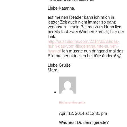
Liebe Katarina,
auf meinen Reader kann ich mich in
letzter Zeit auch nicht immer so ganz
verlassen – mein Beitrag zum Huhn liegt
bereits fast zwei Wochen zurück, hier der
Link:
http://buzzaldrins.com/2014/03/30/das-
huhn-das-vom-fliegen-traumte-sun-mi-
hwang/
Ich müsste nun dringend mal das
Bild meiner aktuellen Lektüre ändern! 😉
Liebe Grüße
Mara
Bücherphilosophin
April 12, 2014 at 12:31 pm
Was liest Du denn gerade?