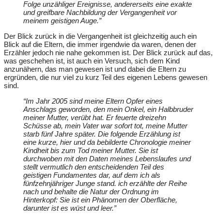
Folge unzähliger Ereignisse, andererseits eine exakte
und greifbare Nachbildung der Vergangenheit vor
meinem geistigen Auge.”
Der Blick zurück in die Vergangenheit ist gleichzeitig auch ein
Blick auf die Eltern, die immer irgendwie da waren, denen der
Erzähler jedoch nie nahe gekommen ist. Der Blick zurück auf das,
was geschehen ist, ist auch ein Versuch, sich dem Kind
anzunähern, das man gewesen ist und dabei die Eltern zu
ergründen, die nur viel zu kurz Teil des eigenen Lebens gewesen
sind.
“Im Jahr 2005 sind meine Eltern Opfer eines
Anschlags geworden, den mein Onkel, ein Halbbruder
meiner Mutter, verübt hat. Er feuerte dreizehn
Schüsse ab, mein Vater war sofort tot, meine Mutter
starb fünf Jahre später. Die folgende Erzählung ist
eine kurze, hier und da bebilderte Chronologie meiner
Kindheit bis zum Tod meiner Mutter. Sie ist
durchwoben mit den Daten meines Lebenslaufes und
stellt vermutlich den entscheidenden Teil des
geistigen Fundamentes dar, auf dem ich als
fünfzehnjähriger Junge stand. ich erzählte der Reihe
nach und behalte die Natur der Ordnung im
Hinterkopf: Sie ist ein Phänomen der Oberfläche,
darunter ist es wüst und leer.”