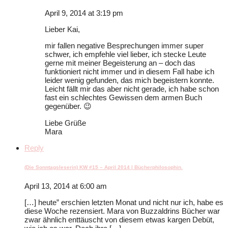
April 9, 2014 at 3:19 pm
Lieber Kai,
mir fallen negative Besprechungen immer super
schwer, ich empfehle viel lieber, ich stecke Leute
gerne mit meiner Begeisterung an – doch das
funktioniert nicht immer und in diesem Fall habe ich
leider wenig gefunden, das mich begeistern konnte.
Leicht fällt mir das aber nicht gerade, ich habe schon
fast ein schlechtes Gewissen dem armen Buch
gegenüber. 😉
Liebe Grüße
Mara
Reply
(Die Sonntagsleserin) KW #15 – April 2014 | Bücherphilosophin.
April 13, 2014 at 6:00 am
[…] heute” erschien letzten Monat und nicht nur ich, habe es
diese Woche rezensiert. Mara von Buzzaldrins Bücher war
zwar ähnlich enttäuscht von diesem etwas kargen Debüt,