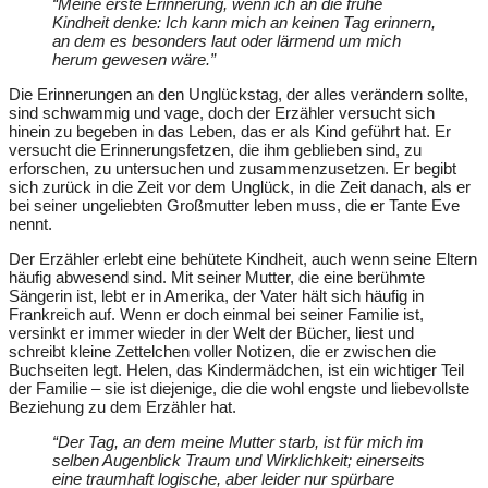
“Meine erste Erinnerung, wenn ich an die frühe
Kindheit denke: Ich kann mich an keinen Tag erinnern,
an dem es besonders laut oder lärmend um mich
herum gewesen wäre.”
Die Erinnerungen an den Unglückstag, der alles verändern sollte,
sind schwammig und vage, doch der Erzähler versucht sich
hinein zu begeben in das Leben, das er als Kind geführt hat. Er
versucht die Erinnerungsfetzen, die ihm geblieben sind, zu
erforschen, zu untersuchen und zusammenzusetzen. Er begibt
sich zurück in die Zeit vor dem Unglück, in die Zeit danach, als er
bei seiner ungeliebten Großmutter leben muss, die er Tante Eve
nennt.
Der Erzähler erlebt eine behütete Kindheit, auch wenn seine Eltern
häufig abwesend sind. Mit seiner Mutter, die eine berühmte
Sängerin ist, lebt er in Amerika, der Vater hält sich häufig in
Frankreich auf. Wenn er doch einmal bei seiner Familie ist,
versinkt er immer wieder in der Welt der Bücher, liest und
schreibt kleine Zettelchen voller Notizen, die er zwischen die
Buchseiten legt. Helen, das Kindermädchen, ist ein wichtiger Teil
der Familie – sie ist diejenige, die die wohl engste und liebevollste
Beziehung zu dem Erzähler hat.
“Der Tag, an dem meine Mutter starb, ist für mich im
selben Augenblick Traum und Wirklichkeit; einerseits
eine traumhaft logische, aber leider nur spürbare