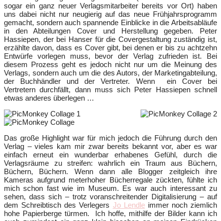
sogar ein ganz neuer Verlagsmitarbeiter bereits vor Ort) haben
uns dabei nicht nur neugierig auf das neue Frühjahrsprogramm
gemacht, sondern auch spannende Einblicke in die Arbeitsabläufe
in den Abteilungen Cover und Herstellung gegeben. Peter
Hassiepen, der bei Hanser für die Covergestaltung zuständig ist,
erzählte davon, dass es Cover gibt, bei denen er bis zu achtzehn
Entwürfe vorlegen muss, bevor der Verlag zufrieden ist. Bei
diesem Prozess geht es jedoch nicht nur um die Meinung des
Verlags, sondern auch um die des Autors, der Marketingabteilung,
der Buchhändler und der Vertreter. Wenn ein Cover bei
Vertretern durchfällt, dann muss sich Peter Hassiepen schnell
etwas anderes überlegen …
Das große Highlight war für mich jedoch die Führung durch den
Verlag – vieles kam mir zwar bereits bekannt vor, aber es war
einfach erneut ein wunderbar erhabenes Gefühl, durch die
Verlagsräume zu streifen: wahrlich ein Traum aus Büchern,
Büchern, Büchern. Wenn dann alle Blogger zeitgleich ihre
Kameras aufgrund meterhoher Bücherregale zückten, fühlte ich
mich schon fast wie im Museum. Es war auch interessant zu
sehen, dass sich – trotz voranschreitender Digitalisierung – auf
dem Schreibtisch des Verlegers
Jo Lendle
immer noch ziemlich
hohe Papierberge türmen. Ich hoffe, mithilfe der Bilder kann ich