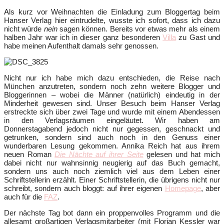
Als kurz vor Weihnachten die Einladung zum Bloggertag beim
Hanser Verlag hier eintrudelte, wusste ich sofort, dass ich dazu
nicht würde
nein
sagen können. Bereits vor etwas mehr als einem
halben Jahr war ich in dieser ganz besonderen
Villa
zu Gast und
habe meinen Aufenthalt damals sehr genossen.
Nicht nur ich habe mich dazu entschieden, die Reise nach
München anzutreten, sondern noch zehn weitere Blogger und
Bloggerinnen – wobei die Männer (natürlich) eindeutig in der
Minderheit gewesen sind. Unser Besuch beim Hanser Verlag
erstreckte sich über zwei Tage und wurde mit einem Abendessen
in den Verlagsräumen eingeläutet. Wir haben am
Donnerstagabend jedoch nicht nur gegessen, geschnackt und
getrunken, sondern sind auch noch in den Genuss einer
wunderbaren Lesung gekommen. Annika Reich hat aus ihrem
neuen Roman
Die Nächte auf ihrer Seite
gelesen und hat mich
dabei nicht nur wahnsinnig neugierig auf das Buch gemacht,
sondern uns auch noch ziemlich viel aus dem Leben einer
Schriftstellerin erzählt. Einer Schriftstellerin, die übrigens nicht nur
schreibt, sondern auch bloggt: auf ihrer eigenen
Homepage
, aber
auch für die
FAZ
.
Der nächste Tag bot dann ein proppenvolles Programm und die
allesamt großartigen Verlagsmitarbeiter (mit Florian Kessler war