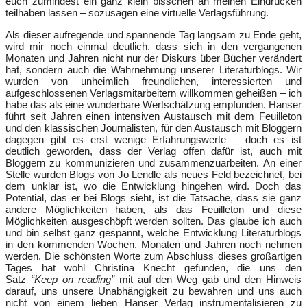
euch zumindest ein ganz klein bisschen an meinen Eindrücken
teilhaben lassen – sozusagen eine virtuelle Verlagsführung.
Als dieser aufregende und spannende Tag langsam zu Ende geht,
wird mir noch einmal deutlich, dass sich in den vergangenen
Monaten und Jahren nicht nur der Diskurs über Bücher verändert
hat, sondern auch die Wahrnehmung unserer Literaturblogs. Wir
wurden von unheimlich freundlichen, interessierten und
aufgeschlossenen Verlagsmitarbeitern willkommen geheißen – ich
habe das als eine wunderbare Wertschätzung empfunden. Hanser
führt seit Jahren einen intensiven Austausch mit dem Feuilleton
und den klassischen Journalisten, für den Austausch mit Bloggern
dagegen gibt es erst wenige Erfahrungswerte – doch es ist
deutlich geworden, dass der Verlag offen dafür ist, auch mit
Bloggern zu kommunizieren und zusammenzuarbeiten. An einer
Stelle wurden Blogs von Jo Lendle als neues Feld bezeichnet, bei
dem unklar ist, wo die Entwicklung hingehen wird. Doch das
Potential, das er bei Blogs sieht, ist die Tatsache, dass sie ganz
andere Möglichkeiten haben, als das Feuilleton und diese
Möglichkeiten ausgeschöpft werden sollten. Das glaube ich auch
und bin selbst ganz gespannt, welche Entwicklung Literaturblogs
in den kommenden Wochen, Monaten und Jahren noch nehmen
werden. Die schönsten Worte zum Abschluss dieses großartigen
Tages hat wohl Christina Knecht gefunden, die uns den
Satz
“Keep on reading”
mit auf den Weg gab und den Hinweis
darauf, uns unsere Unabhängigkeit zu bewahren und uns auch
nicht von einem lieben Hanser Verlag instrumentalisieren zu