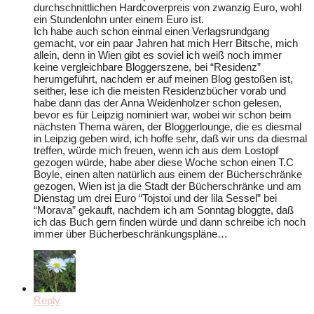
durchschnittlichen Hardcoverpreis von zwanzig Euro, wohl
ein Stundenlohn unter einem Euro ist.
Ich habe auch schon einmal einen Verlagsrundgang
gemacht, vor ein paar Jahren hat mich Herr Bitsche, mich
allein, denn in Wien gibt es soviel ich weiß noch immer
keine vergleichbare Bloggerszene, bei “Residenz”
herumgeführt, nachdem er auf meinen Blog gestoßen ist,
seither, lese ich die meisten Residenzbücher vorab und
habe dann das der Anna Weidenholzer schon gelesen,
bevor es für Leipzig nominiert war, wobei wir schon beim
nächsten Thema wären, der Bloggerlounge, die es diesmal
in Leipzig geben wird, ich hoffe sehr, daß wir uns da diesmal
treffen, würde mich freuen, wenn ich aus dem Lostopf
gezogen würde, habe aber diese Woche schon einen T.C
Boyle, einen alten natürlich aus einem der Bücherschränke
gezogen, Wien ist ja die Stadt der Bücherschränke und am
Dienstag um drei Euro “Tojstoi und der lila Sessel” bei
“Morava” gekauft, nachdem ich am Sonntag bloggte, daß
ich das Buch gern finden würde und dann schreibe ich noch
immer über Bücherbeschränkungspläne…
Reply