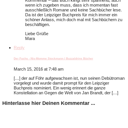
Kommentar – das Buch klingt sehr spannend, auch
wenn ich zugeben muss, dass ich momentan fast
ausschließlich Romane und keine Sachbücher lese.
Da ist der Leipziger Buchpreis für mich immer ein
schöner Anlass, mich doch mal mit Sachbüchern zu
beschäftigen.
Liebe Grüße
Mara
Reply
Der Fuchs - Nis-Momme Stockmann | Buzzaldrins Bücher
March 15, 2016 at 7:48 am
[…] der auf Föhr aufgewachsen ist, nun seinen Debütroman
vorgelegt und wurde damit prompt für den Leipziger
Buchpreis nominiert. Ein wenig erinnert die ganze
Konstellation an Gegen die Welt von Jan Brandt, der […]
Hinterlasse hier Deinen Kommentar ...