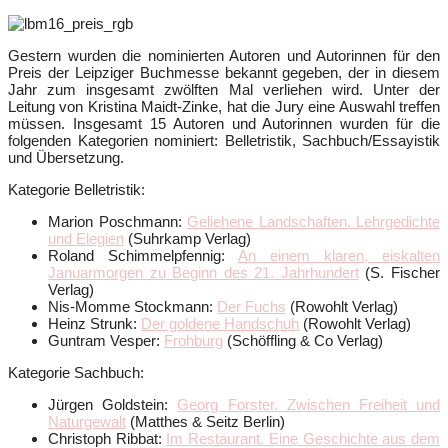
Gestern wurden die nominierten Autoren und Autorinnen für den
Preis der Leipziger Buchmesse bekannt gegeben, der in diesem
Jahr zum insgesamt zwölften Mal verliehen wird. Unter der
Leitung von Kristina Maidt-Zinke, hat die Jury eine Auswahl treffen
müssen. Insgesamt 15 Autoren und Autorinnen wurden für die
folgenden Kategorien nominiert: Belletristik, Sachbuch/Essayistik
und Übersetzung.
Kategorie Belletristik:
Marion Poschmann:
Geliehene Landschaften. Lehrgedichte
und Elegien
(Suhrkamp Verlag)
Roland Schimmelpfennig:
An einem klaren, eiskalten
Januarmorgen zu Beginn des 21. Jahrhundert
(S. Fischer
Verlag)
Nis-Momme Stockmann:
Der Fuchs
(Rowohlt Verlag)
Heinz Strunk:
Der goldene Handschuh
(Rowohlt Verlag)
Guntram Vesper:
Frohburg
(Schöffling & Co Verlag)
Kategorie Sachbuch:
Jürgen Goldstein:
Georg Forster. Zwischen Freiheit und
Naturgewalt
(Matthes & Seitz Berlin)
Christoph Ribbat:
Im Restaurant. Eine Geschichte aus dem