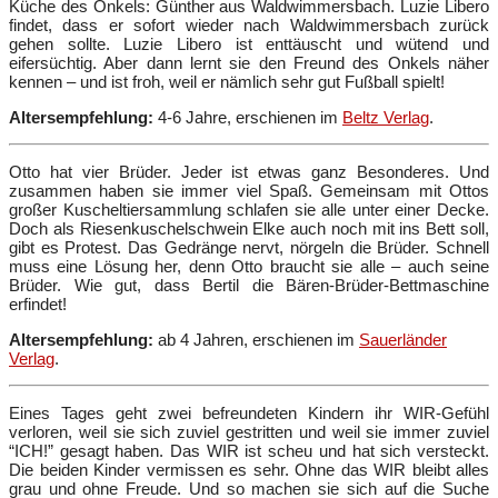
Küche des Onkels: Günther aus Waldwimmersbach. Luzie Libero
findet, dass er sofort wieder nach Waldwimmersbach zurück
gehen sollte. Luzie Libero ist enttäuscht und wütend und
eifersüchtig. Aber dann lernt sie den Freund des Onkels näher
kennen – und ist froh, weil er nämlich sehr gut Fußball spielt!
Altersempfehlung:
4-6 Jahre, erschienen im
Beltz Verlag
.
Otto hat vier Brüder. Jeder ist etwas ganz Besonderes. Und
zusammen haben sie immer viel Spaß. Gemeinsam mit Ottos
großer Kuscheltiersammlung schlafen sie alle unter einer Decke.
Doch als Riesenkuschelschwein Elke auch noch mit ins Bett soll,
gibt es Protest. Das Gedränge nervt, nörgeln die Brüder. Schnell
muss eine Lösung her, denn Otto braucht sie alle – auch seine
Brüder. Wie gut, dass Bertil die Bären-Brüder-Bettmaschine
erfindet!
Altersempfehlung:
ab 4 Jahren, erschienen im
Sauerländer
Verlag
.
Eines Tages geht zwei befreundeten Kindern ihr WIR-Gefühl
verloren, weil sie sich zuviel gestritten und weil sie immer zuviel
“ICH!” gesagt haben. Das WIR ist scheu und hat sich versteckt.
Die beiden Kinder vermissen es sehr. Ohne das WIR bleibt alles
grau und ohne Freude. Und so machen sie sich auf die Suche