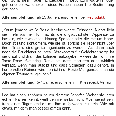
Ob Schamanin oder Entdeckerin, Leuchtturmwärterin oder
gefeierte Leinwandhexe – diese Frauen haben ihre Bestimmung
gefunden.
Altersempfehlung:
ab 15 Jahren, erschienen bei
Reprodukt
.
„Kaum jemand weiß: Rosie ist eine wahre Erfinderin. Nichts liebt
sie mehr als heimlich nachts die unglaublichsten Apparate zu
basteln, wie etwa einen Hotdog-Spender oder die Helium-Hose.
Doch still und schüchtern, wie sie ist, spricht sie lieber nicht über
ihren Traum, eine große Ingenieurin zu werden. Als dann auch
noch die Bruchlandung ihres Käsekopters für Gelächter sorgt, ist
sie drauf und dran, das Erfinden aufzugeben – wäre da nicht ihre
Tante Rose. Sie bringt Rosie bei, dass man erst dann wirklich
versagt, wenn man aufgibt und dass Scheitern dazu gehört. In
humorvollen Reimen wird so nicht nur Rosie Mut gemacht, an die
eigenen Träume zu glauben.“
Altersempfehlung:
5-7 Jahre, erschienen im Knesebeck Verlag.
Leo hat einen schönen neuen Namen: Jennifer. Woher sie ihren
echten Namen kennt, weiß Jennifer selbst nicht. Aber sie ist sehr
froh, eines Tages endlich mit ihm aufgewacht zu sein. Wie mit
etwas, mit dem man besser atmen kann.