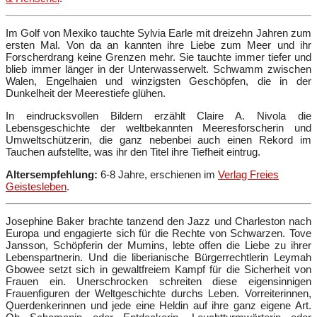
Im Golf von Mexiko tauchte Sylvia Earle mit dreizehn Jahren zum
ersten Mal. Von da an kannten ihre Liebe zum Meer und ihr
Forscherdrang keine Grenzen mehr. Sie tauchte immer tiefer und
blieb immer länger in der Unterwasserwelt. Schwamm zwischen
Walen, Engelhaien und winzigsten Geschöpfen, die in der
Dunkelheit der Meerestiefe glühen.
In eindrucksvollen Bildern erzählt Claire A. Nivola die
Lebensgeschichte der weltbekannten Meeresforscherin und
Umweltschützerin, die ganz nebenbei auch einen Rekord im
Tauchen aufstellte, was ihr den Titel ihre Tiefheit eintrug.
Altersempfehlung:
6-8 Jahre, erschienen im
Verlag Freies
Geistesleben
.
Josephine Baker brachte tanzend den Jazz und Charleston nach
Europa und engagierte sich für die Rechte von Schwarzen. Tove
Jansson, Schöpferin der Mumins, lebte offen die Liebe zu ihrer
Lebenspartnerin. Und die liberianische Bürgerrechtlerin Leymah
Gbowee setzt sich in gewaltfreiem Kampf für die Sicherheit von
Frauen ein. Unerschrocken schreiten diese eigensinnigen
Frauenfiguren der Weltgeschichte durchs Leben. Vorreiterinnen,
Querdenkerinnen und jede eine Heldin auf ihre ganz eigene Art.