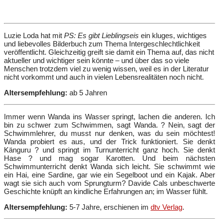
Luzie Loda hat mit
PS: Es gibt Lieblingseis
ein kluges, wichtiges
und liebevolles Bilderbuch zum Thema Intergeschlechtlichkeit
veröffentlicht. Gleichzeitig greift sie damit ein Thema auf, das nicht
aktueller und wichtiger sein könnte – und über das so viele
Menschen trotzdem viel zu wenig wissen, weil es in der Literatur
nicht vorkommt und auch in vielen Lebensrealitäten noch nicht.
Altersempfehlung:
ab 5 Jahren
Immer wenn Wanda ins Wasser springt, lachen die anderen. Ich
bin zu schwer zum Schwimmen, sagt Wanda. ? Nein, sagt der
Schwimmlehrer, du musst nur denken, was du sein möchtest!
Wanda probiert es aus, und der Trick funktioniert. Sie denkt
Känguru ? und springt im Turnunterricht ganz hoch. Sie denkt
Hase ? und mag sogar Karotten. Und beim nächsten
Schwimmunterricht denkt Wanda sich leicht. Sie schwimmt wie
ein Hai, eine Sardine, gar wie ein Segelboot und ein Kajak. Aber
wagt sie sich auch vom Sprungturm? Davide Cals unbeschwerte
Geschichte knüpft an kindliche Erfahrungen an; im Wasser fühlt.
Altersempfehlung:
5-7 Jahre, erschienen im
dtv Verlag
.