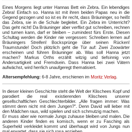
Eines Morgens liegt unter Hannas Bett ein Zebra. Ein lebendiges
Zebra! Einfach so. Hanna ist mit ihren beiden Papas neu in die
Gegend gezogen und so ist es ihr recht, dass Bräuninger, so heißt
das Zebra, sie in die Schule begleitet. Ein Zebra im Unterricht?
Das geht nicht! Da Bräuninger aber verflixt gut schreiben, rechnen
und turnen kann, darf er bleiben – zumindest fürs Erste. Diesen
Schultag werden die Kinder nie vergessen: Schreiben lernen auf
Bräuningers Streifen! Bocksprünge über seinen Rücken!
Traumstunde! Doch plötzlich geht die Tür auf: Zwei Zoowärter
erscheinen und führen Bräuninger ab. Was soll Hanna jetzt
machen? Markus Orths erzählt witzig und tiefsinnig von
Andersartigkeit und Fremdsein. Dass Hanna bei zwei Vätern
aufwächst, wird herrlich unaufgeregt thematisiert.
Altersempfehlung:
6-8 Jahre, erschienen im
Moritz Verlag
.
In dieser kleinen Geschichte steht die Welt der Klischees Kopf und
parodiert die real existierenden Klischees unserer
gesellschaftlichen Geschlechterbilder. „Alle fragen immer: Was
stimmt denn nicht mit dem Jungen?”. Denn David will lieber mit
den Mädchen raus, wild spielen und sich schmutzig machen.
Er muss aber wie normale Jungs zuhause bleiben und malen. Die
anderen Kinder finden es komisch, wenn er zu Fasching als
Superheld verkleidet kommt und überhaupt wird von Jungs nun
mal erwartet, dass sie sich rosa anziehen.