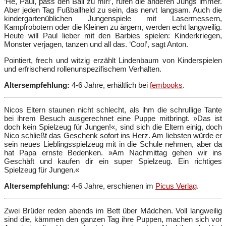
‘He, Paul, pass den Ball zu mir!’, rufen die anderen Jungs immer.
Aber jeden Tag Fußballheld zu sein, das nervt langsam. Auch die
kindergartenüblichen Jungenspiele mit Lasermessern,
Kampfrobotern oder die Kleinen zu ärgern, werden echt langweilig.
Heute will Paul lieber mit den Barbies spielen: Kinderkriegen,
Monster verjagen, tanzen und all das. ‘Cool’, sagt Anton.
Pointiert, frech und witzig erzählt Lindenbaum von Kinderspielen
und erfrischend rollenunspezifischem Verhalten.
Altersempfehlung:
4-6 Jahre, erhältlich bei
fembooks
.
Nicos Eltern staunen nicht schlecht, als ihm die schrullige Tante
bei ihrem Besuch ausgerechnet eine Puppe mitbringt. »Das ist
doch kein Spielzeug für Jungen!«, sind sich die Eltern einig, doch
Nico schließt das Geschenk sofort ins Herz. Am liebsten würde er
sein neues Lieblingsspielzeug mit in die Schule nehmen, aber da
hat Papa ernste Bedenken. »Am Nachmittag gehen wir ins
Geschäft und kaufen dir ein super Spielzeug. Ein richtiges
Spielzeug für Jungen.«
Altersempfehlung:
4-6 Jahre, erschienen im
Picus Verlag
.
Zwei Brüder reden abends im Bett über Mädchen. Voll langweilig
sind die, kämmen den ganzen Tag ihre Puppen, machen sich vor