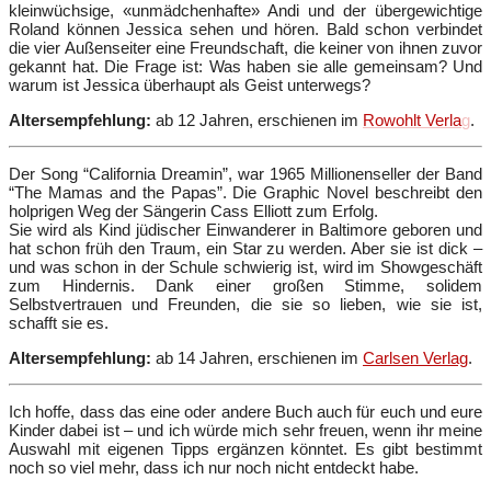
kleinwüchsige, «unmädchenhafte» Andi und der übergewichtige
Roland können Jessica sehen und hören. Bald schon verbindet
die vier Außenseiter eine Freundschaft, die keiner von ihnen zuvor
gekannt hat. Die Frage ist: Was haben sie alle gemeinsam? Und
warum ist Jessica überhaupt als Geist unterwegs?
Altersempfehlung:
ab 12 Jahren, erschienen im
Rowohlt Verla
g
.
Der Song “California Dreamin”, war 1965 Millionenseller der Band
“The Mamas and the Papas”. Die Graphic Novel beschreibt den
holprigen Weg der Sängerin Cass Elliott zum Erfolg.
Sie wird als Kind jüdischer Einwanderer in Baltimore geboren und
hat schon früh den Traum, ein Star zu werden. Aber sie ist dick –
und was schon in der Schule schwierig ist, wird im Showgeschäft
zum Hindernis. Dank einer großen Stimme, solidem
Selbstvertrauen und Freunden, die sie so lieben, wie sie ist,
schafft sie es.
Altersempfehlung:
ab 14 Jahren, erschienen im
Carlsen Verlag
.
Ich hoffe, dass das eine oder andere Buch auch für euch und eure
Kinder dabei ist – und ich würde mich sehr freuen, wenn ihr meine
Auswahl mit eigenen Tipps ergänzen könntet. Es gibt bestimmt
noch so viel mehr, dass ich nur noch nicht entdeckt habe.