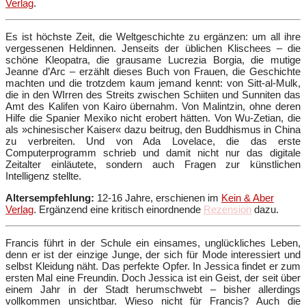
Verlag
.
Es ist höchste Zeit, die Weltgeschichte zu ergänzen: um all ihre
vergessenen Heldinnen. Jenseits der üblichen Klischees – die
schöne Kleopatra, die grausame Lucrezia Borgia, die mutige
Jeanne d’Arc – erzählt dieses Buch von Frauen, die Geschichte
machten und die trotzdem kaum jemand kennt: von Sitt-al-Mulk,
die in den WIrren des Streits zwischen Schiiten und Sunniten das
Amt des Kalifen von Kairo übernahm. Von Malintzin, ohne deren
Hilfe die Spanier Mexiko nicht erobert hätten. Von Wu-Zetian, die
als »chinesischer Kaiser« dazu beitrug, den Buddhismus in China
zu verbreiten. Und von Ada Lovelace, die das erste
Computerprogramm schrieb und damit nicht nur das digitale
Zeitalter einläutete, sondern auch Fragen zur künstlichen
Intelligenz stellte.
Altersempfehlung:
12-16 Jahre, erschienen im
Kein & Aber
Verlag
. Ergänzend eine kritisch einordnende
Rezension
dazu.
Francis führt in der Schule ein einsames, unglückliches Leben,
denn er ist der einzige Junge, der sich für Mode interessiert und
selbst Kleidung näht. Das perfekte Opfer. In Jessica findet er zum
ersten Mal eine Freundin. Doch Jessica ist ein Geist, der seit über
einem Jahr in der Stadt herumschwebt – bisher allerdings
vollkommen unsichtbar. Wieso nicht für Francis? Auch die