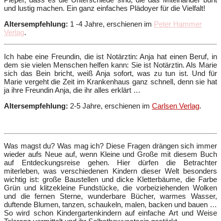
und lustig machen. Ein ganz einfaches Plädoyer für die Vielfalt!
Altersempfehlung:
1 -4 Jahre, erschienen im
Peter Hammer
Verlag
.
Ich habe eine Freundin, die ist Notärztin: Anja hat einen Beruf, in
dem sie vielen Menschen helfen kann: Sie ist Notärztin. Als Marie
sich das Bein bricht, weiß Anja sofort, was zu tun ist. Und für
Marie vergeht die Zeit im Krankenhaus ganz schnell, denn sie hat
ja ihre Freundin Anja, die ihr alles erklärt …
Altersempfehlung:
2-5 Jahre, erschienen im
Carlsen Verlag
.
Was magst du? Was mag ich? Diese Fragen drängen sich immer
wieder aufs Neue auf, wenn Kleine und Große mit diesem Buch
auf Entdeckungsreise gehen. Hier dürfen die Betrachter
miterleben, was verschiedenen Kindern dieser Welt besonders
wichtig ist: große Baustellen und dicke Kletterbäume, die Farbe
Grün und klitzekleine Fundstücke, die vorbeiziehenden Wolken
und die fernen Sterne, wunderbare Bücher, warmes Wasser,
duftende Blumen, tanzen, schaukeln, malen, backen und bauen …
So wird schon Kindergartenkindern auf einfache Art und Weise