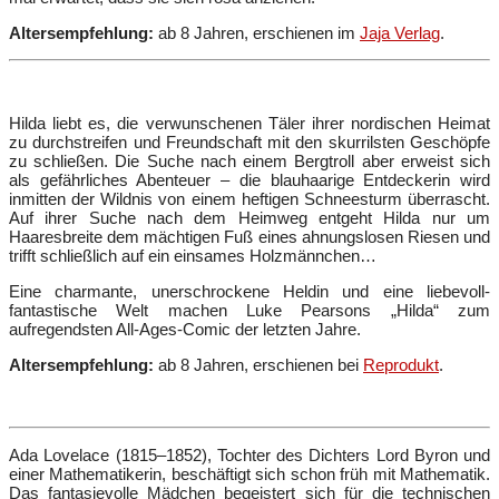
Altersempfehlung:
ab 8 Jahren, erschienen im
Jaja Verlag
.
Hilda liebt es, die verwunschenen Täler ihrer nordischen Heimat
zu durchstreifen und Freundschaft mit den skurrilsten Geschöpfe
zu schließen. Die Suche nach einem Bergtroll aber erweist sich
als gefährliches Abenteuer – die blauhaarige Entdeckerin wird
inmitten der Wildnis von einem heftigen Schneesturm überrascht.
Auf ihrer Suche nach dem Heimweg entgeht Hilda nur um
Haaresbreite dem mächtigen Fuß eines ahnungslosen Riesen und
trifft schließlich auf ein einsames Holzmännchen…
Eine charmante, unerschrockene Heldin und eine liebevoll-
fantastische Welt machen Luke Pearsons „Hilda“ zum
aufregendsten All-Ages-Comic der letzten Jahre.
Altersempfehlung:
ab 8 Jahren, erschienen bei
Reprodukt
.
Ada Lovelace (1815–1852), Tochter des Dichters Lord Byron und
einer Mathematikerin, beschäftigt sich schon früh mit Mathematik.
Das fantasievolle Mädchen begeistert sich für die technischen