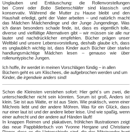
Unglauben und Enttäuschung: die Rollenvorstellungen
bei
Conni
oder
Bobo Siebenschläfer
sind klassisch und
konservativ. Während die Mutter zu Hause bleibt und den
Haushalt erledigt, geht der Vater arbeiten – und natürlich macht
das Mädchen Mädchendinge und der Junge Jungendinge. Was
ich daran besonders schade finde, ist, dass es eigentlich tolle,
diverse und vielfältige Alternativen gibt – wir müssen sie alle nur
lauter und nachdrücklicher empfehlen. Bücher prägen unser
Weltbild und unsere Lebensvorstellung, deshalb glaube ich, dass
es unglaublich wichtig ist, dass Kinder auch Bücher über starke
handlungsmächtige Mädchen lesen – genauso wie über
rollenuntypische Jungen.
Ich hoffe, ihr werdet in meinen Vorschlägen fündig – in allen
Büchern geht es um Klischees, die aufgebrochen werden und um
Kinder, die
irgendwie anders
sind!
Schon die Kleinsten verstehen sofort: Hier geht`s um zwei, die
unterschiedlicher nicht sein könnten. Sorum ist groß, Anders ist
klein. Sie ist aus Watte, er ist aus Stein. Wie praktisch, wenn einer
Milchreis liebt und der andere Möhren. Was für ein Glück, dass
nur einer laut ist und der andere lieber leise. Und wie spaßig, wenn
einer aufrecht und der andere auf Händen läuft!
In knappen Reimen und plakativen, fröhlichen Illustrationen zeigt
das neue Pappbilderbuch von Yvonne Hergane und Christiane
Pieper, dass es die Unterschiede sind, die das Miteinander bunt