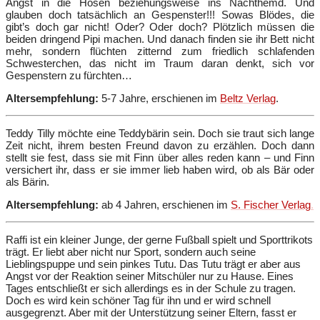
Angst in die Hosen beziehungsweise ins Nachthemd. Und
glauben doch tatsächlich an Gespenster!!! Sowas Blödes, die
gibt’s doch gar nicht! Oder? Oder doch? Plötzlich müssen die
beiden dringend Pipi machen. Und danach finden sie ihr Bett nicht
mehr, sondern flüchten zitternd zum friedlich schlafenden
Schwesterchen, das nicht im Traum daran denkt, sich vor
Gespenstern zu fürchten…
Altersempfehlung:
5-7 Jahre, erschienen im
Beltz Verlag
.
Teddy Tilly möchte eine Teddybärin sein. Doch sie traut sich lange
Zeit nicht, ihrem besten Freund davon zu erzählen. Doch dann
stellt sie fest, dass sie mit Finn über alles reden kann – und Finn
versichert ihr, dass er sie immer lieb haben wird, ob als Bär oder
als Bärin.
Altersempfehlung:
ab 4 Jahren, erschienen im
S. Fischer Verlag
.
Raffi ist ein kleiner Junge, der gerne Fußball spielt und Sporttrikots
trägt. Er liebt aber nicht nur Sport, sondern auch seine
Lieblingspuppe und sein pinkes Tutu. Das Tutu trägt er aber aus
Angst vor der Reaktion seiner Mitschüler nur zu Hause. Eines
Tages entschließt er sich allerdings es in der Schule zu tragen.
Doch es wird kein schöner Tag für ihn und er wird schnell
ausgegrenzt. Aber mit der Unterstützung seiner Eltern, fasst er