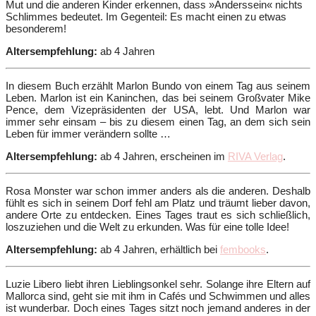
Mut und die anderen Kinder erkennen, dass »Anderssein« nichts
Schlimmes bedeutet. Im Gegenteil: Es macht einen zu etwas
besonderem!
Altersempfehlung:
ab 4 Jahren
In diesem Buch erzählt Marlon Bundo von einem Tag aus seinem
Leben. Marlon ist ein Kaninchen, das bei seinem Großvater Mike
Pence, dem Vizepräsidenten der USA, lebt. Und Marlon war
immer sehr einsam – bis zu diesem einen Tag, an dem sich sein
Leben für immer verändern sollte …
Altersempfehlung:
ab 4 Jahren, erscheinen im
RIVA Verlag
.
Rosa Monster war schon immer anders als die anderen. Deshalb
fühlt es sich in seinem Dorf fehl am Platz und träumt lieber davon,
andere Orte zu entdecken. Eines Tages traut es sich schließlich,
loszuziehen und die Welt zu erkunden. Was für eine tolle Idee!
Altersempfehlung:
ab 4 Jahren, erhältlich bei
fembooks
.
Luzie Libero liebt ihren Lieblingsonkel sehr. Solange ihre Eltern auf
Mallorca sind, geht sie mit ihm in Cafés und Schwimmen und alles
ist wunderbar. Doch eines Tages sitzt noch jemand anderes in der