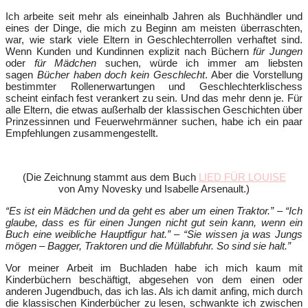
Ich arbeite seit mehr als eineinhalb Jahren als Buchhändler und
eines der Dinge, die mich zu Beginn am meisten überraschten,
war, wie stark viele Eltern in Geschlechterrollen verhaftet sind.
Wenn Kunden und Kundinnen explizit nach Büchern
für Jungen
oder
für Mädchen
suchen, würde ich immer am liebsten
sagen
Bücher haben doch kein Geschlecht
. Aber die Vorstellung
bestimmter Rollenerwartungen und Geschlechterklischess
scheint einfach fest verankert zu sein. Und das mehr denn je. Für
alle Eltern, die etwas außerhalb der klassischen Geschichten über
Prinzessinnen und Feuerwehrmänner suchen, habe ich ein paar
Empfehlungen zusammengestellt.
(Die Zeichnung stammt aus dem Buch
LIED FÜR LOUISE
von Amy Novesky und Isabelle Arsenault.)
“Es ist ein Mädchen und da geht es aber um einen Traktor.” – “Ich
glaube, dass es für einen Jungen nicht gut sein kann, wenn ein
Buch eine weibliche Hauptfigur hat.” – “Sie wissen ja was Jungs
mögen – Bagger, Traktoren und die Müllabfuhr. So sind sie halt.”
Vor meiner Arbeit im Buchladen habe ich mich kaum mit
Kinderbüchern beschäftigt, abgesehen von dem einen oder
anderen Jugendbuch, das ich las. Als ich damit anfing, mich durch
die klassischen Kinderbücher zu lesen, schwankte ich zwischen