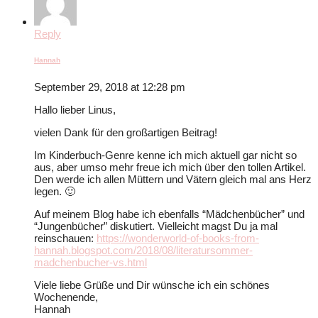
Reply
Hannah
September 29, 2018 at 12:28 pm
Hallo lieber Linus,
vielen Dank für den großartigen Beitrag!
Im Kinderbuch-Genre kenne ich mich aktuell gar nicht so
aus, aber umso mehr freue ich mich über den tollen Artikel.
Den werde ich allen Müttern und Vätern gleich mal ans Herz
legen. 🙂
Auf meinem Blog habe ich ebenfalls “Mädchenbücher” und
“Jungenbücher” diskutiert. Vielleicht magst Du ja mal
reinschauen:
https://wonderworld-of-books-from-
hannah.blogspot.com/2018/08/literatursommer-
madchenbucher-vs.html
Viele liebe Grüße und Dir wünsche ich ein schönes
Wochenende,
Hannah