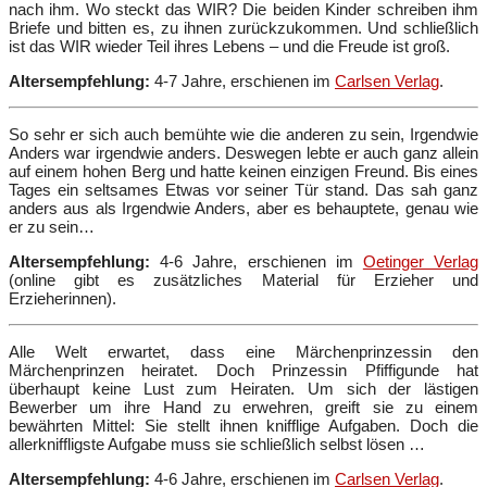
nach ihm. Wo steckt das WIR? Die beiden Kinder schreiben ihm
Briefe und bitten es, zu ihnen zurückzukommen. Und schließlich
ist das WIR wieder Teil ihres Lebens – und die Freude ist groß.
Altersempfehlung:
4-7 Jahre, erschienen im
Carlsen Verlag
.
So sehr er sich auch bemühte wie die anderen zu sein, Irgendwie
Anders war irgendwie anders. Deswegen lebte er auch ganz allein
auf einem hohen Berg und hatte keinen einzigen Freund. Bis eines
Tages ein seltsames Etwas vor seiner Tür stand. Das sah ganz
anders aus als Irgendwie Anders, aber es behauptete, genau wie
er zu sein…
Altersempfehlung:
4-6 Jahre, erschienen im
Oetinger Verlag
(online gibt es zusätzliches Material für Erzieher und
Erzieherinnen).
Alle Welt erwartet, dass eine Märchenprinzessin den
Märchenprinzen heiratet. Doch Prinzessin Pfiffigunde hat
überhaupt keine Lust zum Heiraten. Um sich der lästigen
Bewerber um ihre Hand zu erwehren, greift sie zu einem
bewährten Mittel: Sie stellt ihnen knifflige Aufgaben. Doch die
allerkniffligste Aufgabe muss sie schließlich selbst lösen …
Altersempfehlung:
4-6 Jahre, erschienen im
Carlsen Verlag
.