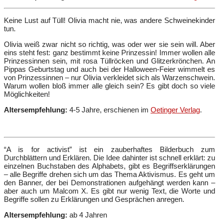
Keine Lust auf Tüll! Olivia macht nie, was andere Schweinekinder
tun.
Olivia weiß zwar nicht so richtig, was oder wer sie sein will. Aber
eins steht fest: ganz bestimmt keine Prinzessin! Immer wollen alle
Prinzessinnen sein, mit rosa Tüllröcken und Glitzerkrönchen. An
Pippas Geburtstag und auch bei der Halloween-Feier wimmelt es
von Prinzessinnen – nur Olivia verkleidet sich als Warzenschwein.
Warum wollen bloß immer alle gleich sein? Es gibt doch so viele
Möglichkeiten!
Altersempfehlung:
4-5 Jahre, erschienen im
Oetinger Verlag
.
“A is for activist” ist ein zauberhaftes Bilderbuch zum
Durchblättern und Erklären. Die Idee dahinter ist schnell erklärt: zu
einzelnen Buchstaben des Alphabets, gibt es Begriffserklärungen
– alle Begriffe drehen sich um das Thema Aktivismus. Es geht um
den Banner, der bei Demonstrationen aufgehängt werden kann –
aber auch um Malcom X. Es gibt nur wenig Text, die Worte und
Begriffe sollen zu Erklärungen und Gesprächen anregen.
Altersempfehlung:
ab 4 Jahren