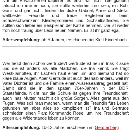
Nur die Erwachsenen kapieren es erst mal nicht. Die glauben
tatsächlich immer noch, sie sollte weiterhin Leo sein, ein Bub.
Ganz und gar nicht, finden der dicke Gabriel, Anne und Stella,
weltbeste Freunde und treue Begleiterinnen beim
Schuleschwänzen, Kleiderprobieren und Sichselbstfinden. Sie
sollten sich lieber ein Beispiel an der Katze nehmen. Die ist weder
froh noch traurig über Leos neuen Namen. Er ist ihr ganz egal.
Altersempfehlung:
ab 9 Jahren, erschienen bei Klett Kinderbuch.
Wer heißt denn schon Gertrude?! Gertrude ist neu in Inas Klasse
und sie ist anders als alle Mädchen, die Ina kennt: Sie trägt
Westklamotten, ihr Lächeln haut einen um und niemand hat so
klare blaue Augen. Aber Gertrude ist auch deshalb anders, weil ihr
Vater Dichter ist und die Familie einen Ausreiseantrag gestellt hat.
Damit sind sie in den späten 70er-Jahren in der DDR
Staatsfeinde. Nicht nur die Schule ist gegen ihre Freundschaft,
auch Inas Mutter macht sich große Sorgen. Alles gerät aus den
Fugen. Was soll man machen, wenn man die Freundin fürs Leben
gefunden hat, aber alles so kompliziert ist? Ina und Gertrude
schmieden einen Plan: Kommando Rose, um ihre Freundschaft
gegen alle Widerstände leben zu können.
Altersempfehlung:
10-12 Jahre, erschienen im
Gerstenberg