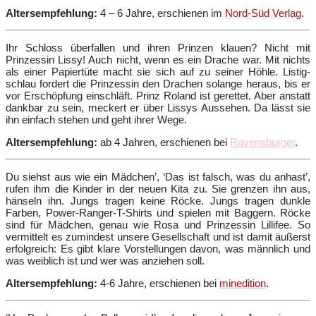
Altersempfehlung:
4 – 6 Jahre, erschienen im
Nord-Süd Verlag
.
Ihr Schloss überfallen und ihren Prinzen klauen? Nicht mit
Prinzessin Lissy! Auch nicht, wenn es ein Drache war. Mit nichts
als einer Papiertüte macht sie sich auf zu seiner Höhle. Listig-
schlau fordert die Prinzessin den Drachen solange heraus, bis er
vor Erschöpfung einschläft. Prinz Roland ist gerettet. Aber anstatt
dankbar zu sein, meckert er über Lissys Aussehen. Da lässt sie
ihn einfach stehen und geht ihrer Wege.
Altersempfehlung:
ab 4 Jahren, erschienen bei
Ravensburger
.
Du siehst aus wie ein Mädchen’, ‘Das ist falsch, was du anhast’,
rufen ihm die Kinder in der neuen Kita zu. Sie grenzen ihn aus,
hänseln ihn. Jungs tragen keine Röcke. Jungs tragen dunkle
Farben, Power-Ranger-T-Shirts und spielen mit Baggern. Röcke
sind für Mädchen, genau wie Rosa und Prinzessin Lillifee. So
vermittelt es zumindest unsere Gesellschaft und ist damit äußerst
erfolgreich: Es gibt klare Vorstellungen davon, was männlich und
was weiblich ist und wer was anziehen soll.
Altersempfehlung:
4-6 Jahre, erschienen bei
minedition
.