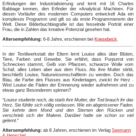
Erfindungen der Industrialisierung und lernt mit 16 Charles
Babbage kennen, den Erfinder der »Analytical Machine«. Für
diesen Vorläufer des modernen Computers entwickelt Ada ein
komplexes Programm und gilt so als erste Programmiererin der
Welt. Diese Bilderbuchbiografie ist das fesselnde Porträt einer
Frau, die in Zahlen das kreative Potenzial gesehen hat.
Altersempfehlung:
6-8 Jahre, erschienen bei
Knesebeck
.
In der Textilwerkstatt der Eltern lernt Louise alles über Blüten,
Tiere, Farben und Gewebe. Sie erfährt, dass Purpurrot von
Schnecken stammt, Gelb von Pflanzen, schwarze Wolle vom
Schaf, alles Leben aber aus dem Fluss. Als ihre Mutter stirbt,
beschließt Louise, Naturwissenschaftlerin zu werden. Doch das
Blau, die Farbe des Flusses aus Kindertagen, zwickt ihr Herz .
Wird Louise die Fäden der Erinnerung wieder aufnehmen und zu
etwas ganz Besonderem spinnen?
“Louise studierte noch, da starb ihre Mutter, der Tod brauch ihr das
Herz. Sie fühlte sich völlig verlassen. Wie ein abgerissener Faden.
Sie kehrte dem Mond und den Sternen den Rücken und
verschrieb sich der Malerei. Darüber hatte sie schon so viel
gelernt.”
Altersempfehlung:
ab 8 Jahren, erschienen im Verlag
Seemann
& Henschel
.