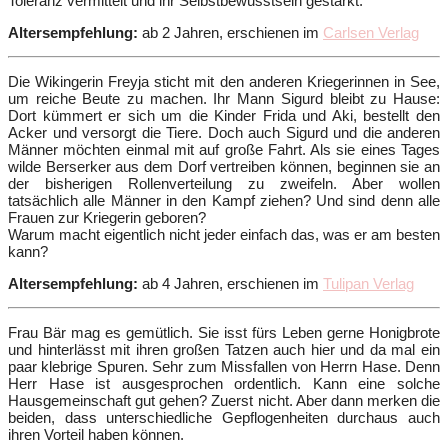
Toleranz vermittelt und ihr Selbstbewusstsein gestärkt.
Altersempfehlung:
ab 2 Jahren, erschienen im
Carlsen Verlag
Die Wikingerin Freyja sticht mit den anderen Kriegerinnen in See,
um reiche Beute zu machen. Ihr Mann Sigurd bleibt zu Hause:
Dort kümmert er sich um die Kinder Frida und Aki, bestellt den
Acker und versorgt die Tiere. Doch auch Sigurd und die anderen
Männer möchten einmal mit auf große Fahrt. Als sie eines Tages
wilde Berserker aus dem Dorf vertreiben können, beginnen sie an
der bisherigen Rollenverteilung zu zweifeln. Aber wollen
tatsächlich alle Männer in den Kampf ziehen? Und sind denn alle
Frauen zur Kriegerin geboren?
Warum macht eigentlich nicht jeder einfach das, was er am besten
kann?
Altersempfehlung:
ab 4 Jahren, erschienen im
Tulipan Verlag
Frau Bär mag es gemütlich. Sie isst fürs Leben gerne Honigbrote
und hinterlässt mit ihren großen Tatzen auch hier und da mal ein
paar klebrige Spuren. Sehr zum Missfallen von Herrn Hase. Denn
Herr Hase ist ausgesprochen ordentlich. Kann eine solche
Hausgemeinschaft gut gehen? Zuerst nicht. Aber dann
merken die
beiden, dass unterschiedliche Gepflogenheiten durchaus auch
ihren Vorteil haben können.