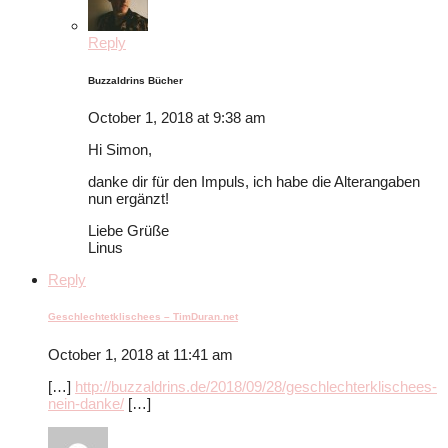
Reply
Buzzaldrins Bücher
October 1, 2018 at 9:38 am
Hi Simon,
danke dir für den Impuls, ich habe die Alterangaben
nun ergänzt!
Liebe Grüße
Linus
Reply
Geschlechtetklischees – TimDuran.net
October 1, 2018 at 11:41 am
[…]
http://buzzaldrins.de/2018/09/28/geschlechterklischees-
nein-danke/
[…]